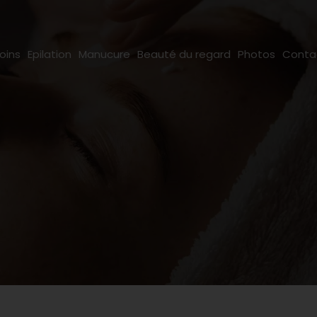
oins
Epilation
Manucure
Beauté du regard
Photos
Conta