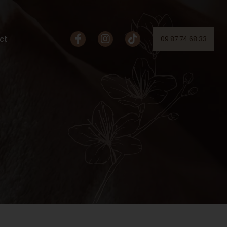
ct
09 87 74 68 33