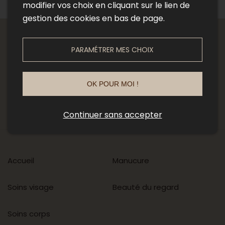
J’ai oublié mon mot de passe
modifier vos choix en cliquant sur le lien de
gestion des cookies en bas de page.
PARAMÉTRER MES CHOIX
09 87 74 68 33
CONTACT
OK POUR MOI !
Continuer sans accepter
Accueil
Manucure
Soins visage
Beauté du regard
Soins corps